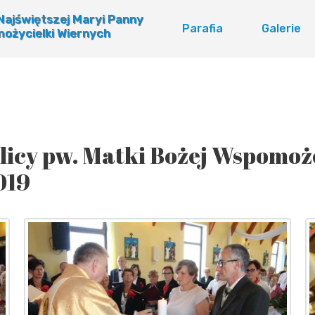
 Najświętszej Maryi Panny
Parafia
Galerie
ożycielki Wiernych
licy pw. Matki Bożej Wspomo
019